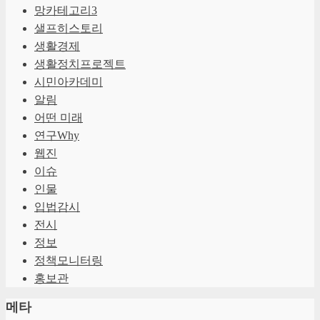
망카테고리3
샐프히스토리
생활경제
생활정치프로젝트
시민아카데미
알림
어떤 미래
연구Why
웹진
이슈
인물
입법감시
전시
정보
정책모니터링
홍보관
메타