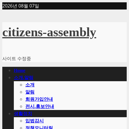
Skip
2026년 08월 07일
to
content
citizens-assembly
사이트 수정중
Primary
Home
Menu
소개.알림
소개
알림
회원가입안내
전시.홍보안내
생활정치
입법감시
정책모니터링