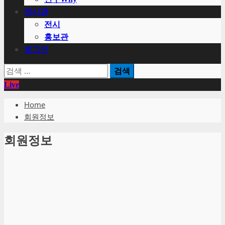
전시관
전시
홍보관
로그인
검
색:
Live
Home
회원정보
회원정보