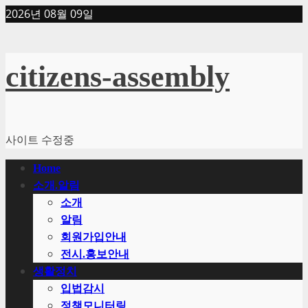
Skip
2026년 08월 09일
to
content
citizens-assembly
사이트 수정중
Primary
Home
Menu
소개.알림
소개
알림
회원가입안내
전시.홍보안내
생활정치
입법감시
정책모니터링