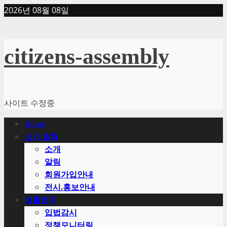
Skip
2026년 08월 08일
to
content
citizens-assembly
사이트 수정중
Primary
Home
Menu
소개.알림
소개
알림
회원가입안내
전시.홍보안내
생활정치
입법감시
정책모니터링