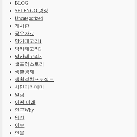
BLOG
SELFNGO 광장
Uncategorized
게시판
공유자료
망카테고리1
망카테고리2
망카테고리3
샐프히스토리
생활경제
생활정치프로젝트
시민아카데미
알림
어떤 미래
연구Why
웹진
이슈
인물