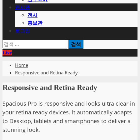
전시관
전시
홍보관
로그인
검
색:
Live
Home
Responsive and Retina Ready
Responsive and Retina Ready
Spacious Pro is responsive and looks ultra clear in
your retina ready devices. It automatically adapts
to Desktop, tablets and smartphones to deliver a
stunning look.