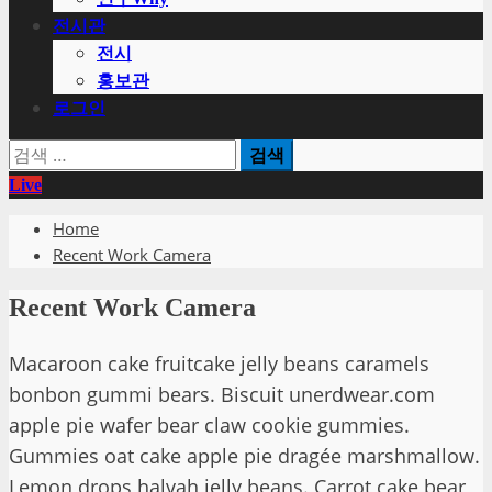
전시관
전시
홍보관
로그인
검
색:
Live
Home
Recent Work Camera
Recent Work Camera
Macaroon cake fruitcake jelly beans caramels
bonbon gummi bears. Biscuit unerdwear.com
apple pie wafer bear claw cookie gummies.
Gummies oat cake apple pie dragée marshmallow.
Lemon drops halvah jelly beans. Carrot cake bear