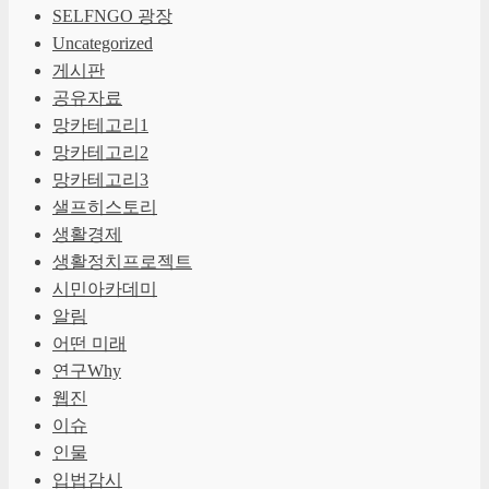
SELFNGO 광장
Uncategorized
게시판
공유자료
망카테고리1
망카테고리2
망카테고리3
샐프히스토리
생활경제
생활정치프로젝트
시민아카데미
알림
어떤 미래
연구Why
웹진
이슈
인물
입법감시