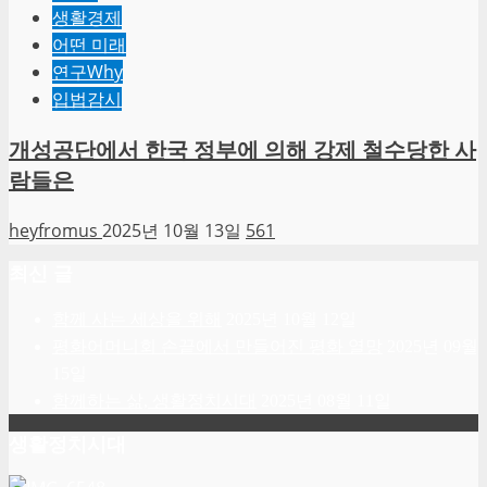
생활경제
어떤 미래
연구Why
입법감시
개성공단에서 한국 정부에 의해 강제 철수당한 사
람들은
heyfromus
2025년 10월 13일
561
최신 글
함께 사는 세상을 위해
2025년 10월 12일
평화어머니회 손끝에서 만들어진 평화 열망
2025년 09월
15일
함께하는 삶, 생활정치시대
2025년 08월 11일
생활정치시대