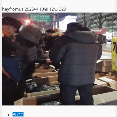
heyfromus
2025년 10월 12일
329
BLOG