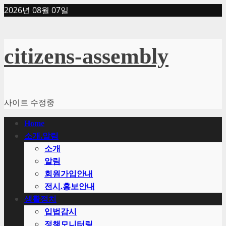
Skip
2026년 08월 07일
to
content
citizens-assembly
사이트 수정중
Primary
Home
Menu
소개.알림
소개
알림
회원가입안내
전시.홍보안내
생활정치
입법감시
정책모니터링