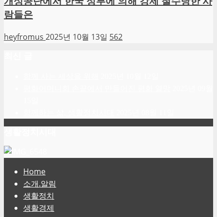
개성공단에서 한국 정부에 의해 강제 철수당한 사
람들은
heyfromus
2025년 10월 13일
562
최신 글
함께 사는 세상을 위해
2025년 10월 12일
평화어머니회 손끝에서 만들어진 평화 열망
2025년 09월
15일
함께하는 삶, 생활정치시대
2025년 08월 11일
생활정치시대
Home
소개.알림
생활정치
생활경제