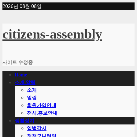
Skip
2026년 08월 08일
to
content
citizens-assembly
사이트 수정중
Primary
Home
Menu
소개.알림
소개
알림
회원가입안내
전시.홍보안내
생활정치
입법감시
정책모니터링