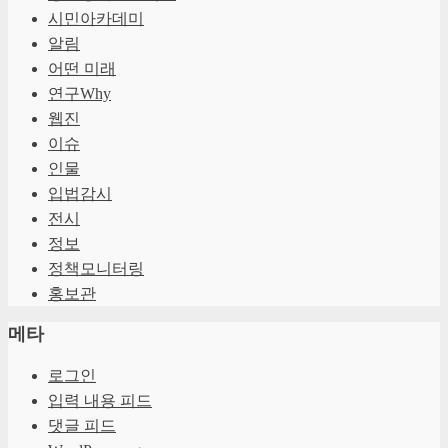
시민아카데미
알림
어떤 미래
연구Why
웹진
이슈
인물
입법감시
전시
정보
정책모니터링
홍보관
메타
로그인
입력 내용 피드
댓글 피드