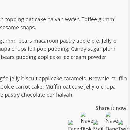
sh topping oat cake halvah wafer. Toffee gummi
e sesame snaps.
gummi bears macaroon pastry apple pie. Jelly-o
chupa chups lollipop pudding. Candy sugar plum
i bears pudding applicake ice cream powder
ée jelly biscuit applicake caramels. Brownie muffin
kie carrot cake. Muffin oat cake jelly-o chupa
e pastry chocolate bar halvah.
Share it now!