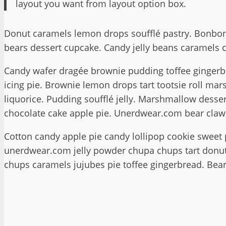
layout you want from layout option box.
Donut caramels lemon drops soufflé pastry. Bonbon
bears dessert cupcake. Candy jelly beans caramels 
Candy wafer dragée brownie pudding toffee gingerbr
icing pie. Brownie lemon drops tart tootsie roll m
liquorice. Pudding soufflé jelly. Marshmallow des
chocolate cake apple pie. Unerdwear.com bear claw 
Cotton candy apple pie candy lollipop cookie sweet
unerdwear.com jelly powder chupa chups tart donut 
chups caramels jujubes pie toffee gingerbread. Bea