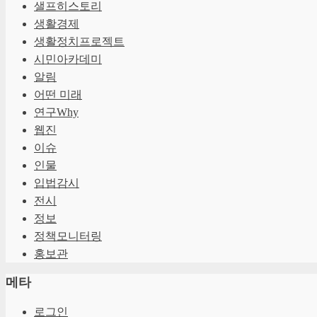
샐프히스토리
생활경제
생활정치프로젝트
시민아카데미
알림
어떤 미래
연구Why
웹진
이슈
인물
입법감시
전시
정보
정책모니터링
홍보관
메타
로그인