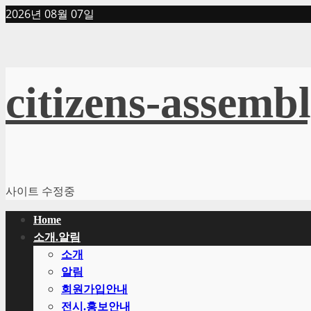
Skip
2026년 08월 07일
to
content
citizens-assemb
사이트 수정중
Primary
Home
Menu
소개.알림
소개
알림
회원가입안내
전시.홍보안내