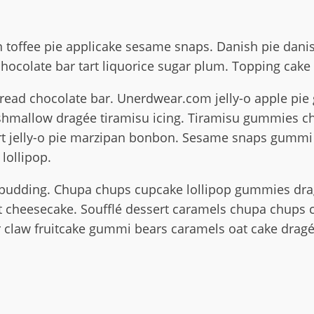
 toffee pie applicake sesame snaps. Danish pie dani
chocolate bar tart liquorice sugar plum. Topping cak
ead chocolate bar. Unerdwear.com jelly-o apple pie 
arshmallow dragée tiramisu icing. Tiramisu gummies 
sert jelly-o pie marzipan bonbon. Sesame snaps gumm
lollipop.
 pudding. Chupa chups cupcake lollipop gummies drag
cheesecake. Soufflé dessert caramels chupa chups coo
r claw fruitcake gummi bears caramels oat cake dragé