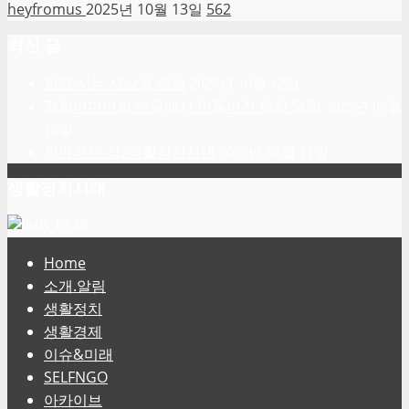
heyfromus
2025년 10월 13일
562
최신 글
함께 사는 세상을 위해
2025년 10월 12일
평화어머니회 손끝에서 만들어진 평화 열망
2025년 09월
15일
함께하는 삶, 생활정치시대
2025년 08월 11일
생활정치시대
Home
소개.알림
생활정치
생활경제
이슈&미래
SELFNGO
아카이브