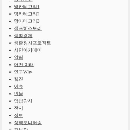
망카테고리1
망카테고리2
망카테고리3
샐프히스토리
생활경제
생활정치프로젝트
시민아카데미
알림
어떤 미래
연구Why
웹진
이슈
인물
입법감시
전시
정보
정책모니터링
홍보관