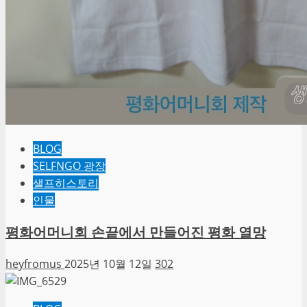
BLOG
SELFNGO 광장
샐프히스토리
인물
평화어머니회 손끝에서 만들어진 평화 열망
heyfromus
2025년 10월 12일
302