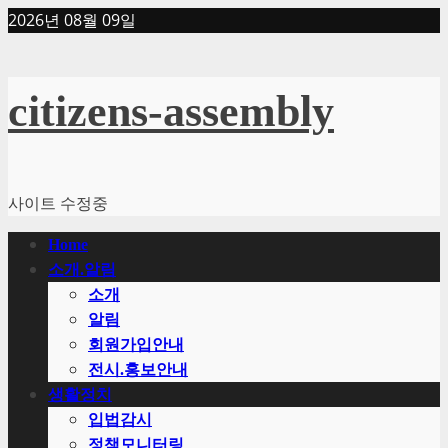
Skip
2026년 08월 09일
to
content
citizens-assembly
사이트 수정중
Primary
Home
Menu
소개.알림
소개
알림
회원가입안내
전시.홍보안내
생활정치
입법감시
정책모니터링