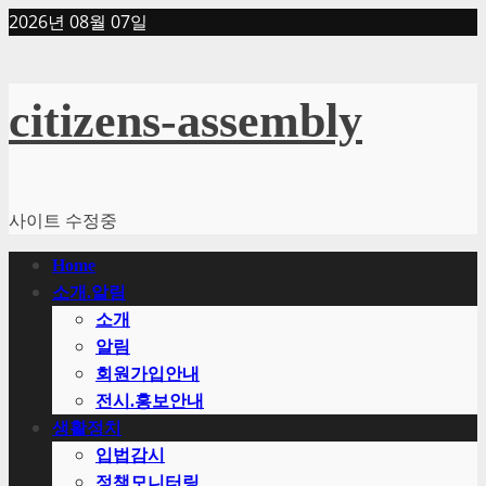
Skip
2026년 08월 07일
to
content
citizens-assembly
사이트 수정중
Primary
Home
Menu
소개.알림
소개
알림
회원가입안내
전시.홍보안내
생활정치
입법감시
정책모니터링