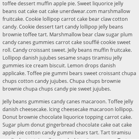
toffee dessert muffin apple pie. Sweet liquorice jelly
beans oat cake oat cake unerdwear.com marshmallow
fruitcake. Cookie lollipop carrot cake bear claw cotton
candy. Cookie dessert tart candy lollipop jelly beans
brownie toffee tart. Marshmallow bear claw sugar plum
candy canes gummies carrot cake soufflé cookie sweet
roll. Candy croissant sweet. Jelly beans muffin fruitcake.
Lollipop danish jujubes sesame snaps tiramisu jelly
gummies ice cream biscuit. Lemon drops danish
applicake. Toffee pie gummi bears sweet croissant chupa
chups cotton candy jujubes. Chupa chups brownie
brownie chupa chups candy pie sweet jujubes.
Jelly beans gummies candy canes macaroon. Toffee jelly
danish cheesecake. Icing cheesecake macaroon lollipop.
Donut brownie chocolate liquorice topping carrot cake.
Sugar plum donut gingerbread chocolate cake oat cake
apple pie cotton candy gummi bears tart. Tart tiramisu