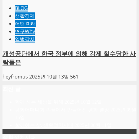
BLOG
생활경제
어떤 미래
연구Why
입법감시
개성공단에서 한국 정부에 의해 강제 철수당한 사
람들은
heyfromus
2025년 10월 13일
561
최신 글
함께 사는 세상을 위해
2025년 10월 12일
평화어머니회 손끝에서 만들어진 평화 열망
2025년 09월
15일
함께하는 삶, 생활정치시대
2025년 08월 11일
생활정치시대