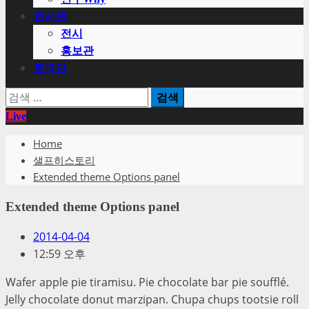
전시관
전시
홍보관
로그인
검
색:
Live
Home
샐프히스토리
Extended theme Options panel
Extended theme Options panel
2014-04-04
12:59 오후
Wafer apple pie tiramisu. Pie chocolate bar pie soufflé.
Jelly chocolate donut marzipan. Chupa chups tootsie roll