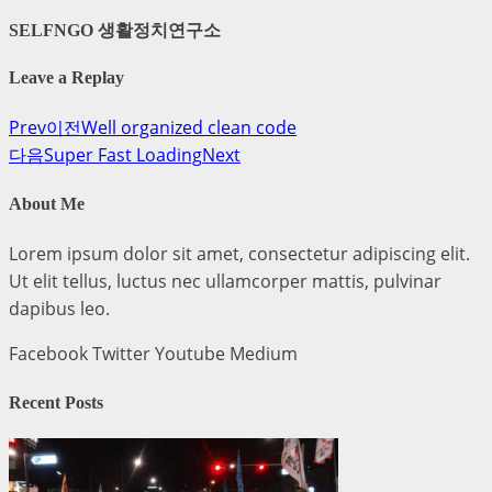
SELFNGO 생활정치연구소
Leave a Replay
Prev
이전
Well organized clean code
다음
Super Fast Loading
Next
About Me
Lorem ipsum dolor sit amet, consectetur adipiscing elit.
Ut elit tellus, luctus nec ullamcorper mattis, pulvinar
dapibus leo.
Facebook
Twitter
Youtube
Medium
Recent Posts