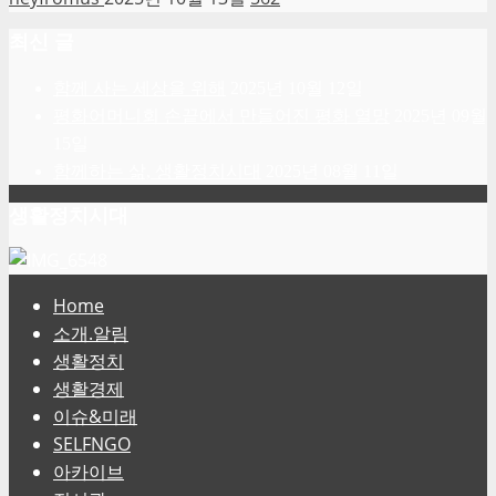
최신 글
함께 사는 세상을 위해
2025년 10월 12일
평화어머니회 손끝에서 만들어진 평화 열망
2025년 09월
15일
함께하는 삶, 생활정치시대
2025년 08월 11일
생활정치시대
Home
소개.알림
생활정치
생활경제
이슈&미래
SELFNGO
아카이브