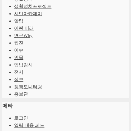
생활정치프로젝트
시민아카데미
알림
어떤 미래
연구Why
웹진
이슈
인물
입법감시
전시
정보
정책모니터링
홍보관
메타
로그인
입력 내용 피드