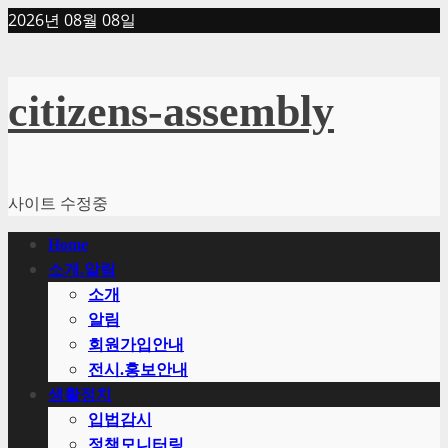
Skip
2026년 08월 08일
to
content
citizens-assembly
사이트 수정중
Primary
Home
Menu
소개.알림
소개
알림
회원가입안내
전시.홍보안내
생활정치
입법감시
정책모니터링