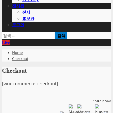
전시관
전시
홍보관
로그인
검
색:
Live
Home
Checkout
Checkout
[woocommerce_checkout]
Share it now!