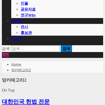
인물
공유자료
연구Why
전시관
전시
홍보관
로그인
검색:
Live
Home
망카테고리2
망카테고리2
On Top
대한민국 헌법 전문