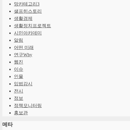
망카테고리3
샐프히스토리
생활경제
생활정치프로젝트
시민아카데미
알림
어떤 미래
연구Why
웹진
이슈
인물
입법감시
전시
정보
정책모니터링
홍보관
메타